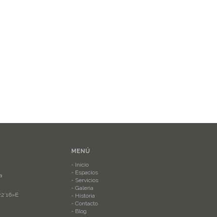
MENÚ
Inicio
Espacios
a
Servicios
Galeria
22’16»E
Historia
Contacto
Blog