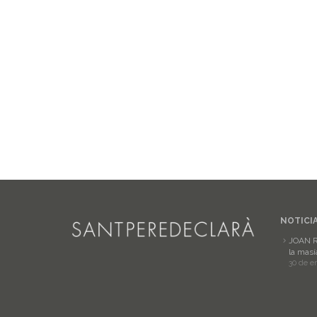
NOTICI
JOAN R
la masí
30 de e