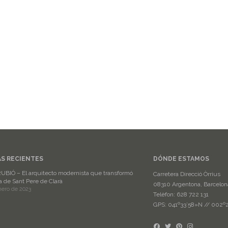
AS RECIENTES
DÓNDE ESTAMOS
UBIÓ – El arquitecto modernista que transformó
Carretera Direcció Òrrius
a de Sant Pere de Clarà
08310 Argentona, Barcelon
nero de 2023
Telèfon: 628 722 131
GPS: 041º33’58»N // 002º