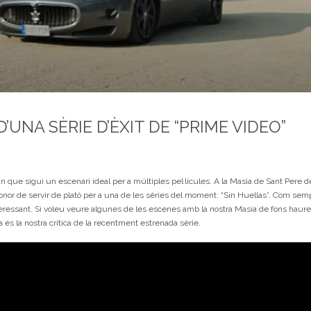
’UNA SÈRIE D’ÈXIT DE “PRIME VIDEO”
an que sigui un escenari ideal per a múltiples pel·lícules. A la Masia de Sant Pere d
honor de servir de plató per a una de les sèries del moment: “Sin Huellas”. Com sempr
nteressant. Si voleu veure algunes de les escenes amb la nostra Masia de fons haur
a és la nostra crítica de la recentment estrenada sèrie.