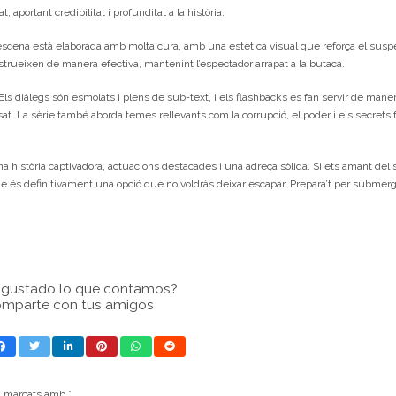
portant credibilitat i profunditat a la història.
a escena està elaborada amb molta cura, amb una estètica visual que reforça el susp
strueixen de manera efectiva, mantenint l’espectador arrapat a la butaca.
 Els diàlegs són esmolats i plens de sub-text, i els flashbacks es fan servir de maner
sat. La sèrie també aborda temes rellevants com la corrupció, el poder i els secrets f
a història captivadora, actuacions destacades i una adreça sòlida. Si ets amant del
e és definitivament una opció que no voldràs deixar escapar. Prepara’t per submerg
a gustado lo que contamos?
mparte con tus amigos
n marcats amb
*