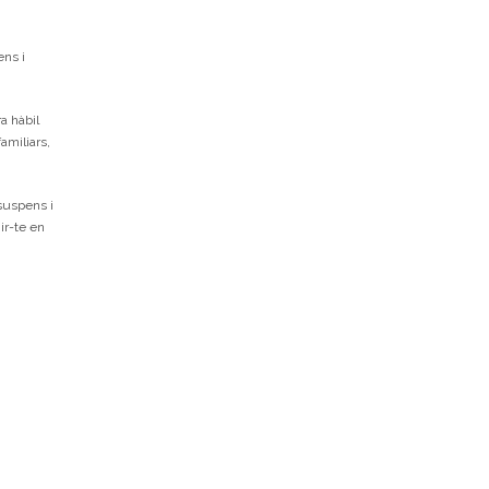
ens i
a hàbil
amiliars,
 suspens i
ir-te en