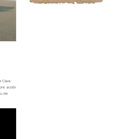
e Clarà
e, acollir
eu de