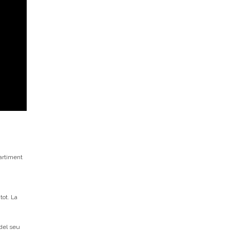
partiment
tot. La
 del seu