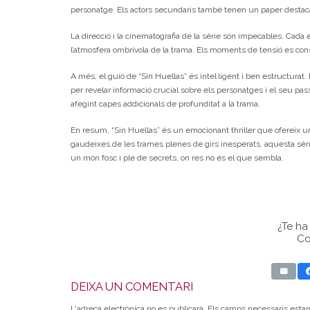
personatge. Els actors secundaris també tenen un paper destacat, a
La direcció i la cinematografia de la sèrie són impecables. Cad
l’atmosfera ombrívola de la trama. Els moments de tensió es con
A més, el guió de “Sin Huellas” és intel·ligent i ben estructurat.
per revelar informació crucial sobre els personatges i el seu pas
afegint capes addicionals de profunditat a la trama.
En resum, “Sin Huellas” és un emocionant thriller que ofereix un
gaudeixes de les trames plenes de girs inesperats, aquesta sèri
un món fosc i ple de secrets, on res no és el que sembla.
¿Te h
Co
DEIXA UN COMENTARI
L'adreça electrònica no es publicarà.
Els camps necessaris esta