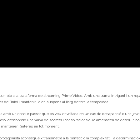
sponible a la plataforma de streaming Prime Video. Amb una trama intrigant i un re
 de l’inici i mantenir-lo en suspens al llarg de tota la temporada.
ivada amb un obscur passat que es veu envoltada en un cas de desaparició d’una jove
ció, descobreix una xarxa de secrets i conspiracions que amenacen de destruir-ho 
e mantenen l’interès en tot moment.
a protagonista aconsegueix transmetre a la perfecció la complexitat i la determinació