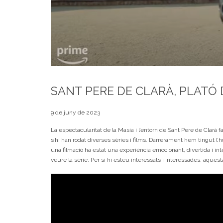
SANT PERE DE CLARÀ, PLATÓ D
9 de juny de 2023
La espectacularitat de la Masia i l’entorn de Sant Pere de Clarà f
s’hi han rodat diverses sèries i films. Darrerament hem tingut l’
una filmació ha estat una experiència emocionant, divertida i i
veure la sèrie. Per si hi esteu interessats i interessades, aquest