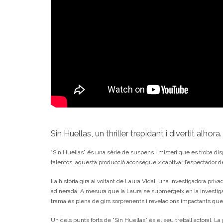
Sin Huellas, un thriller trepidant i divertit alhora.
“Sin Huellas” és una sèrie de suspens i misteri que es troba di
talentós, aquesta producció aconsegueix captivar l’espectador des
La història gira al voltant de Laura Vidal, una investigadora pr
adinerada. A mesura que la Laura se submergeix en la investiga
trama és plena de girs sorprenents i revelacions impactants qu
Un dels punts forts de “Sin Huellas” és el seu treball actoral. L