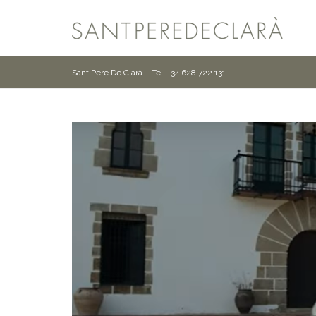
Sant Pere De Clarà – Tel. +34 628 722 131