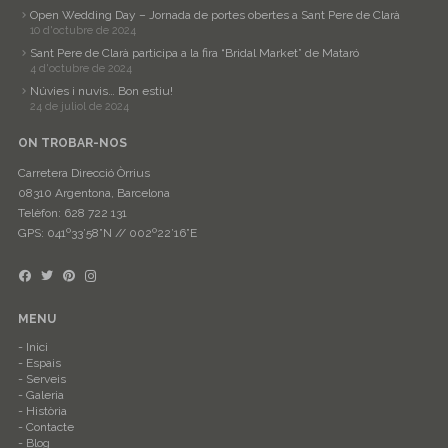
Open Wedding Day – Jornada de portes obertes a Sant Pere de Clarà
10 d'octubre de 2024
Sant Pere de Clarà participa a la fira “Bridal Market” de Mataró
4 d'octubre de 2024
Núvies i nuvis… Bon estiu!
24 de juliol de 2024
ON TROBAR-NOS
Carretera Direcció Òrrius
08310 Argentona, Barcelona
Telèfon: 628 722 131
GPS: 041º33’58”N // 002º22’16”E
MENU
Inici
Espais
Serveis
Galeria
Història
Contacte
Blog