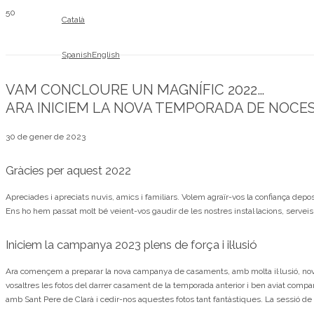
Català
Spanish
English
VAM CONCLOURE UN MAGNÍFIC 2022…
ARA INICIEM LA NOVA TEMPORADA DE NOCES
30 de gener de 2023
Gràcies per aquest 2022
Apreciades i apreciats nuvis, amics i familiars. Volem agraïr-vos la confiança dep
Ens ho hem passat molt bé veient-vos gaudir de les nostres instal·lacions, serveis 
Iniciem la campanya 2023 plens de força i il·lusió
Ara començem a preparar la nova campanya de casaments, amb molta il·lusió, novet
vosaltres les fotos del darrer casament de la temporada anterior i ben aviat compar
amb Sant Pere de Clarà i cedir-nos aquestes fotos tant fantàstiques. La sessió de fo