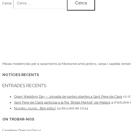
Cerca:
Masia modernista per a casaments al Maresme amb jardins, carpa i capella romàn
NOTÍCIES RECENTS
ENTRADES RECENTS
Open Wedding Day – Jornada de portes obertes a Sant Pere de Clarà
10 d
Sant Pere de Clarà participa a la fira “Bridal Market” de Mataró
4 d'octubre
Núvies i nuvis… Bon estiu!
24 de juliol de 2024
ON TROBAR-NOS
Carretera Direcció Òrrius