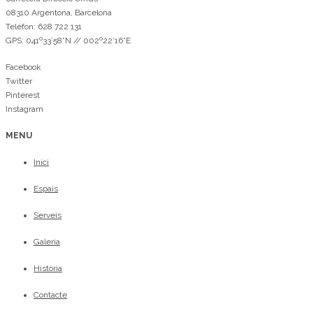
08310 Argentona, Barcelona
Telèfon: 628 722 131
GPS: 041º33’58”N // 002º22’16”E
Facebook
Twitter
Pinterest
Instagram
MENU
Inici
Espais
Serveis
Galeria
Història
Contacte